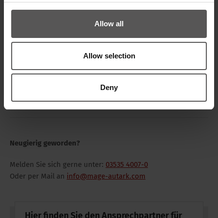
3DVerschattungsanalyse, Modulbelegung in 3D
Ertragsprognose der PV-Anlage auf Basis einer
Allow all
professionellen Simulation
Logistikservicekomplett aus einer Hand
Unterstützung bei der Erstmontage des MAGE
Allow selection
AUTARK Batteriespeicher-Systems
Garantie – nur ein Ansprechpartner für die gesamte
Anlage
Deny
Neugierig geworden?
Melden Sie sich gerne unter:
03535 4007-0
Oder per Mail an
info@mage-autark.com
Hier finden Sie den Ansprechpartner für