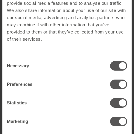
provide social media features and to analyse our traffic.
We also share information about your use of our site with
our social media, advertising and analytics partners who
may combine it with other information that you’ve
provided to them or that they’ve collected from your use
of their services.
Consent
Necessary
Selection
Preferences
Ihre Vorteile auf einen Blick
Bedarfsgerechte, individuelle Planung von
Indach
-
Statistics
und
Aufdach
-Anlagen
Detaillierte Projektberichte mit u. a.
Marketing
Simulationsergebnissen der Wirtschaftlichkeit,
Berechnung der String-Auslegung,