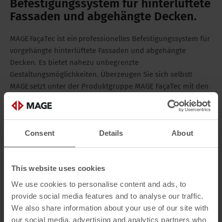
Befestigungssystem für hinterlüftete
Fassaden und abgehängte Decken.
MAGE FaçaTec ist ein professionelles Befestigungssystem für
vorgehängte hinterlüftete Fassaden und abgehängte
Decken. Es bietet nahezu unbegrenzte
Gestaltungsmöglichkeiten. Überzeugen Sie sich selbst!
MAGE setzt unter der Produktgruppe MAGE FaçaTec mit den
patentierten
Wandstützen SPIDI®
auf ein langjähriges und
bei Architekten, Bauherren und Montageunternehmen
bewährtes Fassadensystem. Sie erzielen das perfekte
Consent
Details
About
Erscheinungsbild einer Fassade mit höchster
Verarbeitungsqualität, Standsicherheit und optimaler
Wärmedämmung auf wirtschaftliche Weise.
This website uses cookies
We use cookies to personalise content and ads, to
provide social media features and to analyse our traffic.
We also share information about your use of our site with
our social media, advertising and analytics partners who