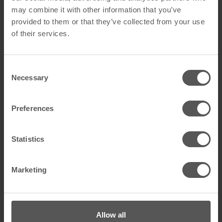
may combine it with other information that you’ve
provided to them or that they’ve collected from your use
of their services.
Consent
Necessary
Selection
Preferences
Das
SPIDI versa Agraffensystem
sorgt für eine saubere,
verdeckte Befestigung von Fassadenplatten ohne sichtbare
Haltepunkte und mit maximaler Gestaltungsfreiheit.
Statistics
Dank seiner universellen Auslegung ist das Agraffensystem
mit verschiedenen gängigen Hinterschnittankern und
Marketing
Blindbefestigern kompatibel. Das reduziert Komplexität auf
der Baustelle und erhöht die Planungssicherheit.
Allow all