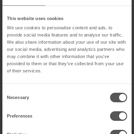
REACH-
Konformitätserklärung
This website uses cookies
We use cookies to personalise content and ads, to
Wir erklären hiermit, dass die von MAGE hergestellten
provide social media features and to analyse our traffic.
Komponenten in vollem Umfang den Anforderungen der
We also share information about your use of our site with
EU-Verordnung (EG) 1907/2006 zur Registrierung,
our social media, advertising and analytics partners who
Bewertung, Zulassung und Beschränkung chemischer Stoffe
may combine it with other information that you’ve
(REACH) entsprechen.
provided to them or that they’ve collected from your use
of their services.
Im Rahmen der REACH-Verordnung ist MAGE Hersteller
von "ERZEUGNISSEN" für unsere Kunden in der EU
(gemäß den Leitlinien der ECHA für Erzeugnisse gelten
Consent
die elektronischen Komponenten als Erzeugnisse). Wir
Necessary
Selection
stellen keine "Stoffe" oder "Präparate" her und unsere
Erzeugnisse beinhalten keine "absichtlich freigesetzten
Preferences
Stoffe". Demzufolge besteht für die von uns gelieferten
Produkte keine Registrierungs-, Vorregistrierungs-
oder Autorisierungspflicht.