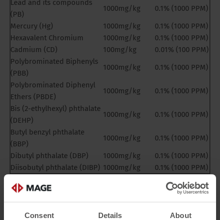
Lead and its compounds
1000mg/kg
0.1% (1000 PPM)
(PB)
Mercury (Hg)
1000mg/kg
0.1% (1000 PPM)
Hexavalent Chromium
1000mg/kg
0.1% (1000 PPM)
Cadmium (CD)
100mg/kg
0.01% (100 PPM)
Polybrominated Biphenyls
1000mg/kg
0.1% (1000 PPM)
(PBB)
Polybrominated Diphenyl
1000mg/kg
0.1% (1000 PPM)
Ethers (PBDE)
Bis (2-ethylhexyl) phthalate
1000mg/kg
0.1% (1000 PPM)
(DEHP)
Butyl benzyl phthalate
1000mg/kg
0.1% (1000 PPM)
(BBP)
Dibutyl phthalate (DBP)
1000mg/kg
0.1% (1000 PPM)
Diisobutyl phthalate (DIBP)
1000mg/kg
0.1% (1000 PPM)
Downloaden Sie die RoHS-Konformitätserklärung.
Consent
Details
About