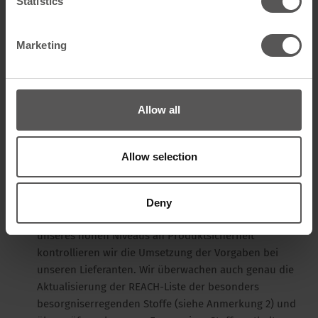
Statistics
In Bezug auf die Anforderungen von Artikel 33 der
REACH-Verordnung, Informationen über Stoffe in
Marketing
Erzeugnissen zu übermitteln. Wir erklären, dass mit
Ausnahme der Anmerkung 1 keiner der SVHCs
(Kandidatenliste der besonders besorgniserregenden
Stoffe), die von ECHA bis zum 27. Juni 2018 zur
Allow all
Autorisierung freigegeben wurden, in den
Erzeugnissen von MAGE enthalten ist.
Als nachgeschalteter Anwender halten wir uns an die
Allow selection
Verpflichtungen und verlangen von unseren
Lieferanten, dass sie sicherstellen, dass alle
verwendeten chemischen Stoffe in der REACH-
Deny
Datenbank registriert sind. Zur Aufrechterhaltung
unseres hohen Niveaus an Produktsicherheit
kontrollieren wir die Umsetzung der Vorgaben bei
unseren Lieferanten. Wir überwachen auch genau die
Aktualisierung der REACH-Liste der besonders
besorgniserregenden Stoffe (siehe Anmerkung 2) und