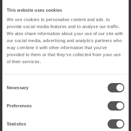
verarbeiten für sichere und langlebige
This website uses cookies
Dachkonstruktionen.
We use cookies to personalise content and ads, to
provide social media features and to analyse our traffic.
Mehr
We also share information about your use of our site with
our social media, advertising and analytics partners who
may combine it with other information that you’ve
provided to them or that they’ve collected from your use
of their services.
Flachdach
Unsere Flachdach-Systeme sorgen für zuverlässige
Consent
Abdichtung, kontrollierte Entwässerung und
Necessary
Selection
langlebige Anschlüsse. Hochwertige Materialien und
praxisgerechte Komponenten schaffen dichte und
sichere Flachdachlösungen.
Preferences
Mehr
Statistics