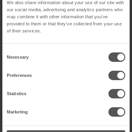
We also share information about your use of our site with
Mehr anzeigen
Mehr anzeigen
our social media, advertising and analytics partners who
may combine it with other information that you’ve
provided to them or that they’ve collected from your use
of their services.
Consent
Necessary
Selection
Preferences
Lüftungsprofil Alu
Lüftungsprofil Alu
Statistics
20mm/100mm
30mm/50mm
schwarz
Mehr anzeigen
Mehr anzeigen
Marketing