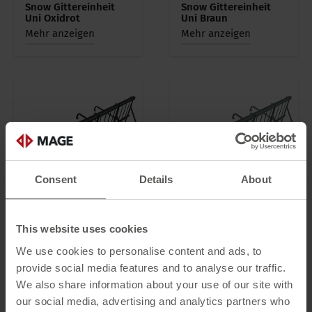
Snow Gittereinheit
Snow Gittereinheit
Uni Oxidrot
Uni Braun
Mehr anzeigen
Mehr anzeigen
Consent
Details
About
This website uses cookies
Snow Gittereinheit
Snow Gittereinheit
We use cookies to personalise content and ads, to
Uni Anthrazit
Uni verzinkt
Mehr anzeigen
Mehr anzeigen
provide social media features and to analyse our traffic.
We also share information about your use of our site with
our social media, advertising and analytics partners who