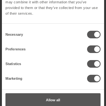
may combine it with other information that you’ve
provided to them or that they’ve collected from your use
of their services.
Consent
Necessary
Selection
Preferences
Snow Gittereinheit
Snow Gittereinheit
Uni-HD Schwarz
Uni-HD Rot
Statistics
Mehr anzeigen
Mehr anzeigen
Marketing
Allow all