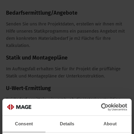
Bedarfsermittlung/Angebote
Senden Sie uns Ihre Projektdaten, erstellen wir Ihnen mit
Hilfe unseres Statikprogramms ein passendes Angebot mit
dem konkreten Materialbedarf je m2 Fläche für Ihre
Kalkulation.
Statik und Montagepläne
Im Auftragsfall erhalten Sie für Ihr Projekt die prüffähige
Statik und Montagepläne der Unterkonstruktion.
U-Wert-Ermittlung
Bei Bedarf ermitteln wir vorab, ob die Unterkonstruktion
die geforderten Schi-Werte (Wärmeverlust der
Wandstützen) erfüllt und welcher U-Wert für den
Wandaufbau erreicht werden kann. Für erhöhte
Consent
Details
About
wärmetechnische Anforderungen sind unsere Wandstützen