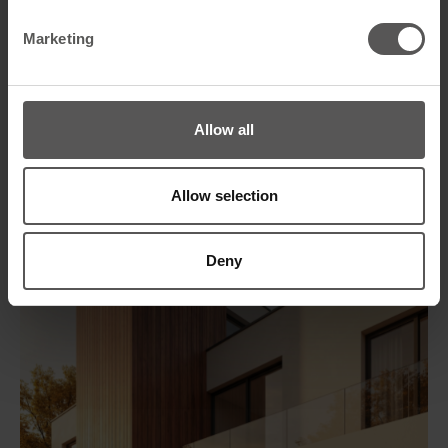
Ihre Ansprechpartner
Marketing
Technische Unterstützung und Beratung:
Dipl.-Ing. Jürgen Lässig
Telefon: 0172 3767704
juergen.laessig@mage-roof.com
Allow all
Technische Hotline:
Christian Wocköck
Allow selection
Telefon: 03535 4007-834
facatec@mage-roof.com
Deny