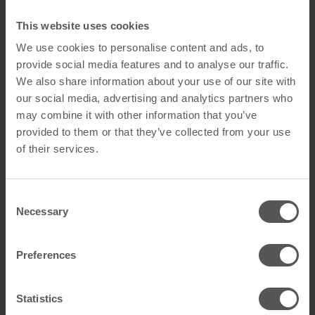
SPIDI in Edelstahl bestens geeignet. Sie vereinen
hervorragende statische Eigenschaften mit einem deutlich
This website uses cookies
geringeren Wärmeverlust im Vergleich zu Aluminium-
We use cookies to personalise content and ads, to
Wandstützen.
provide social media features and to analyse our traffic.
Ihre Vorteile auf einen Blick
We also share information about your use of our site with
our social media, advertising and analytics partners who
Prüffähige Unterlagen nach Eurocode und nationaler
may combine it with other information that you’ve
Anpassung
provided to them or that they’ve collected from your use
Wahl des optimalen Materials für die Wandstützen
of their services.
(Aluminium,
Galvalume
oder Edelstahl)
Anwendung für verschiedene
Consent
Verankerungsvarianten/Hersteller
Necessary
Selection
Berechnung für Profile auf verschiedenen Untergründen
(Beton, Mauerwerk, etc.)
Berechnung für abgehängte Decken
Preferences
Statistics