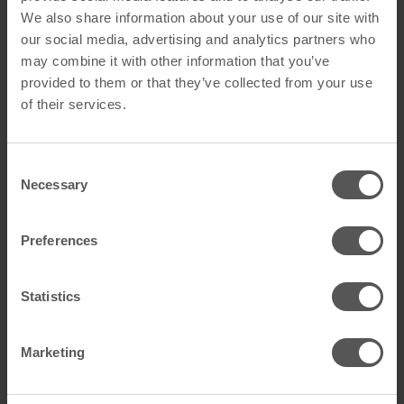
We also share information about your use of our site with
Allgemein
our social media, advertising and analytics partners who
Produktname
Snow Gitterstütze Uni-HD Rot
may combine it with other information that you’ve
provided to them or that they’ve collected from your use
GTIN
4262556350763
of their services.
Artikelart
Schneesicherung auf dem
Dach
Consent
Necessary
Selection
Technische Daten
Farbe
Rot
Preferences
Material
Stahl feuerverzinkt
Statistics
Farbangabe
RAL 8004
Marketing
Art des Ziegels
Universal