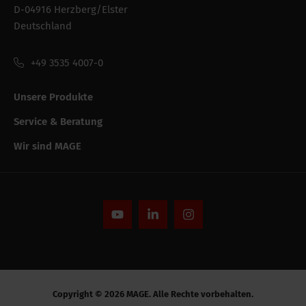
D-04916 Herzberg/Elster
Intrastat
73269060
Deutschland
Bruttogewicht
9.95 kg
+49 3535 4007-0
Verpackung der
Verpackt, nicht spezifiziert
bestandeinheit
Unsere Produkte
Service & Beratung
Leistungsfähigkeit
Wir sind MAGE
CE string
-
Alle Spezifikationen ausblenden
Copyright © 2026 MAGE. Alle Rechte vorbehalten.