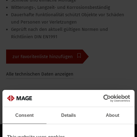
Schnelle und einfache Montage
Witterungs-, Langzeit- und Korrosionsbeständig
Dauerhafte Funktionalität schützt Objekte vor Schäden
und Personen vor Verletzungen
Geprüft nach den aktuell gültigen Normen und
Richtlinien DIN EN1991
zur Favoritenliste hinzufügen
Alle technischen Daten anzeigen
Bilder
Alle Medien
Consent
Details
About
Beschreibung
This website uses cookies