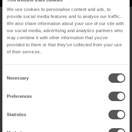
We use cookies to personalise content and ads, to
provide social media features and to analyse our traffic.
Beschreibung
We also share information about your use of our site with
our social media, advertising and analytics partners who
Allgemein
may combine it with other information that you’ve
Produktname
Snow Gittereinheit Uni-HD
provided to them or that they’ve collected from your use
Anthrazit
of their services.
GTIN
4262556350732
Consent
Artikelart
Schneesicherung auf dem
Necessary
Selection
Dach
Preferences
Technische Daten
Farbe
Anthrazit
Statistics
Material
Stahl feuerverzinkt