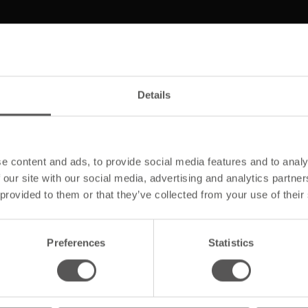
Details
e content and ads, to provide social media features and to analy
it Biber Braun
Artikelart
 our site with our social media, advertising and analytics partn
 provided to them or that they’ve collected from your use of their
Preferences
Statistics
Farbangabe