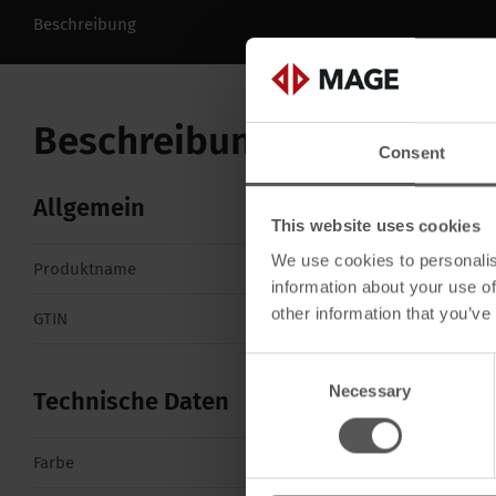
Beschreibung
Beschreibung
Consent
Allgemein
This website uses cookies
We use cookies to personalis
Produktname
Snow Gittereinhe
information about your use of
other information that you’ve
GTIN
4262556350671
Consent
Necessary
Selection
Technische Daten
Farbe
Braun