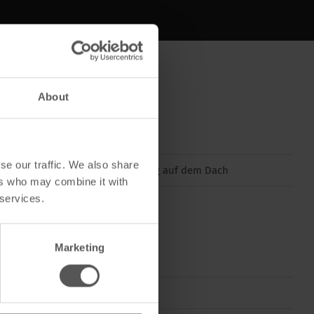
About
se our traffic. We also share
Schneesicherung auf dem Dach
ers who may combine it with
 services.
Marketing
RAL 8019