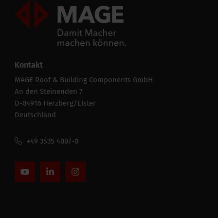
Mageroof Logo Footer
Leistungsfähigkeit
CE string
-
Kontakt
MAGE Roof & Building Components GmbH
An den Steinenden 7
Alle Spezifikationen ausblenden
D-04916 Herzberg/Elster
Deutschland
+49 3535 4007-0