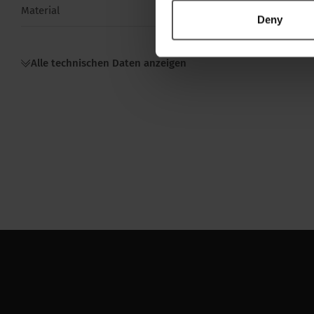
Material
Stahl feuerverzi
Deny
Alle technischen Daten anzeigen
Abmessungen
Länge brutto
3 m / 3000 mm
Höhe
262 mm
Logistik
Intrastat
73269060
Bruttogewicht
8.8 kg