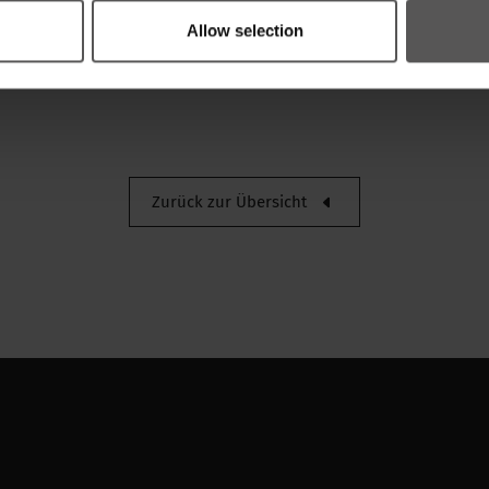
nkt
Allow selection
Zurück zur Übersicht
Breite
Nettogewicht
Verpackung der bestandeinh