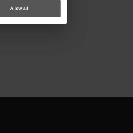
Allow all
325 mm
8.56 kg
eit
Verpackt, nicht spezifiziert