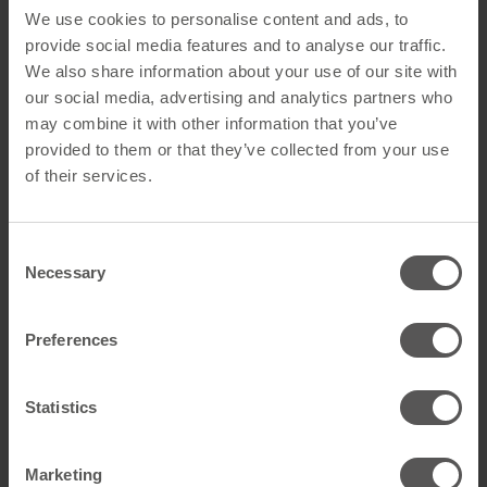
We use cookies to personalise content and ads, to
provide social media features and to analyse our traffic.
Allgemein
We also share information about your use of our site with
Produktname
Metal-Vent Sanitärlüfter
our social media, advertising and analytics partners who
anthrazit
may combine it with other information that you’ve
provided to them or that they’ve collected from your use
GTIN
4260526952030
of their services.
Artikelart
Dachdurchführung
Consent
Necessary
Technische Daten
Selection
Farbe
Anthrazit
Preferences
Material
Stahl feuerverzinkt
Statistics
Anschlussmaterial
Blei
Flachdachkragen
Marketing
Farbangabe
RAL 7021