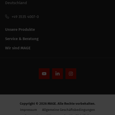
Deutschland
Bruttogewicht
3.7 kg
+49 3535 4007-0
Verpackung /
280 mm
Verkaufsbreite
Unsere Produkte
Verpackung der
Karton
Service & Beratung
bestandeinheit
Wir sind MAGE
Verpackung /
530 mm
Verkaufslänge
Verpackung /
260 mm
Verkaufshöhe
Leistungsfähigkeit
Copyright © 2026 MAGE. Alle Rechte vorbehalten.
CE string
-
Impressum
Allgemeine Geschäftsbedingungen