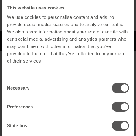
Bilder
Alle Medien
This website uses cookies
We use cookies to personalise content and ads, to
provide social media features and to analyse our traffic.
We also share information about your use of our site with
our social media, advertising and analytics partners who
Beschreibung
may combine it with other information that you’ve
provided to them or that they’ve collected from your use
of their services.
Beschreibung
Allgemein
Consent
Necessary
Selection
Produktname
Flexschlauch EasyCut 125 Uni
GTIN
4262556351319
Preferences
Artikelart
Rohrleitungen
Statistics
Technische Daten