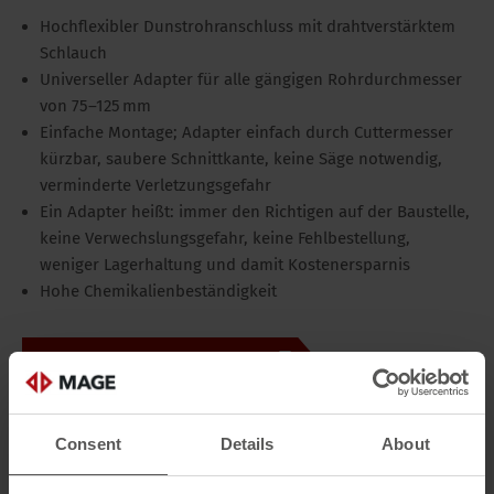
Hochflexibler Dunstrohranschluss mit drahtverstärktem
Schlauch
Universeller Adapter für alle gängigen Rohrdurchmesser
von 75–125 mm
Einfache Montage; Adapter einfach durch Cuttermesser
kürzbar, saubere Schnittkante, keine Säge notwendig,
verminderte Verletzungsgefahr
Ein Adapter heißt: immer den Richtigen auf der Baustelle,
keine Verwechslungsgefahr, keine Fehlbestellung,
weniger Lagerhaltung und damit Kostenersparnis
Hohe Chemikalienbeständigkeit
zur Favoritenliste hinzufügen
Alle technischen Daten anzeigen
Consent
Details
About