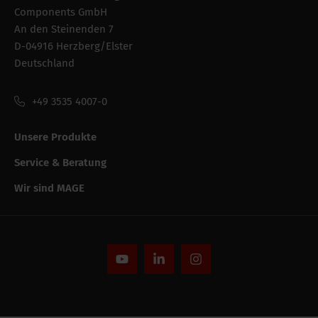
Components GmbH
Logistik
An den Steinenden 7
D-04916 Herzberg/Elster
Intrastat
39173900
Deutschland
Verpackung der
Karton
bestandeinheit
+49 3535 4007-0
Verpackung /
680 mm
Unsere Produkte
Verkaufslänge
Service & Beratung
Verpackung /
133 mm
Wir sind MAGE
Verkaufshöhe
Anzahl pro Verpackung
10
Bruttogewicht
0.64 kg
Verpackung /
133 mm
Verkaufsbreite