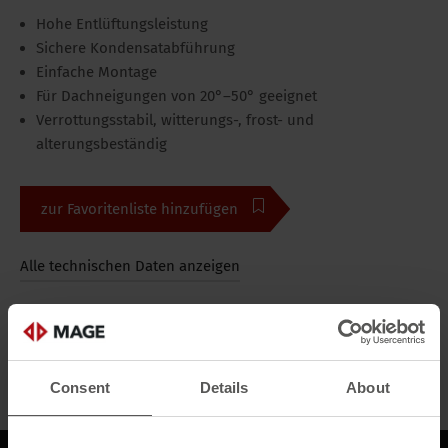
Hohe Entlüftungsleistung
Sichere Kondensatabführung
Einfache Montage
Für Dachneigungen von 20°–50° geeignet
Verrottungsstabil, witterungs-, frost- und
alterungsbeständig
zur Favoritenliste hinzufügen
Alle technischen Daten anzeigen
Bilder
Alle Medien
Consent
Details
About