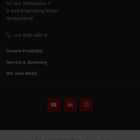
An den Steinenden 7
D-04916 Herzberg/Elster
Logistik
Deutschland
Intrastat
39259080
+49 3535 4007-0
Verpackung der
Karton
bestandeinheit
Unsere Produkte
Verpackung /
200 mm
Service & Beratung
Verkaufslänge
Wir sind MAGE
Verpackung /
600 mm
Verkaufshöhe
Anzahl pro Verpackung
1
Bruttogewicht
0.98 kg
Verpackung /
200 mm