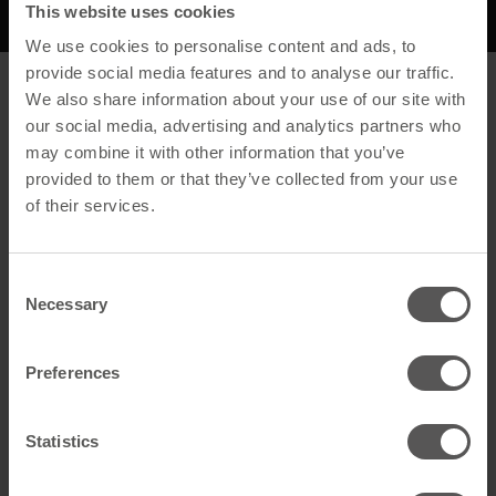
This website uses cookies
Beschreibung
We use cookies to personalise content and ads, to
provide social media features and to analyse our traffic.
Beschreibung
We also share information about your use of our site with
our social media, advertising and analytics partners who
may combine it with other information that you’ve
Allgemein
provided to them or that they’ve collected from your use
Produktname
Entlüfterrohr Venduct 100 rot
of their services.
GTIN
4262556351265
Consent
Artikelart
Dachdurchführung
Necessary
Selection
Technische Daten
Preferences
Farbe
Rot
Statistics
Luftstromrichtung
Abluft