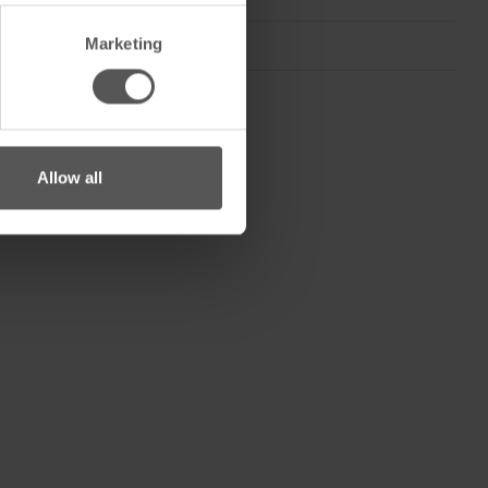
Marketing
NBR
Allow all
68 mm
0.5 kg
0.5 kg
e
68 mm