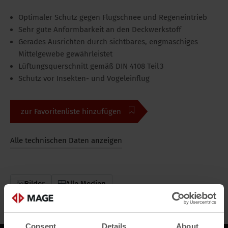
Optimaler Schutz gegen Flugschnee und Regeneintrieb
Sehr gute Anformbarkeit an den Deckwerkstoff
Gerades Ausrichten durch sichtbares, engmaschiges
Mittelgewebe gewährleistet
Lüftungsquerschnitt gemäß DIN 4108 Teil 3
Schutz vor Insekten- und Vogeleinflug
zur Favoritenliste hinzufügen
Alle technischen Daten anzeigen
Bilder
Alle Medien
Consent
Details
About