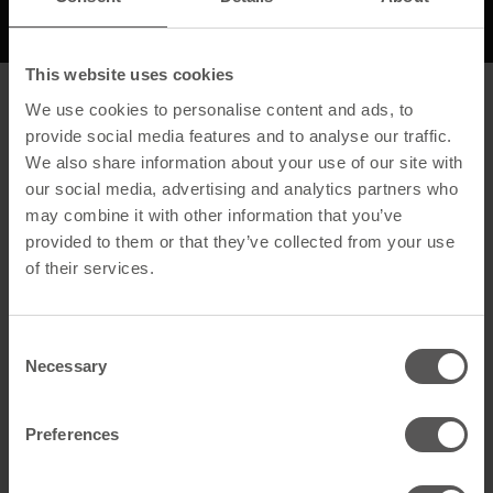
Beschreibung
Downloads
This website uses cookies
Beschreibung
We use cookies to personalise content and ads, to
provide social media features and to analyse our traffic.
We also share information about your use of our site with
Allgemein
our social media, advertising and analytics partners who
Produktname
VentiTec 300 schwarz
may combine it with other information that you’ve
provided to them or that they’ve collected from your use
GTIN
4262556350053
of their services.
Artikelart
Ridges
Consent
Necessary
Technische Daten
Selection
Farbe
Schwarz
Preferences
Material
ALU/PP