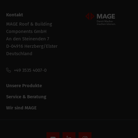
Bruttogewicht
0.85 kg
Kontakt
Verpackung /
150 mm
Mageroof Logo Footer
Verkaufsbreite
MAGE Roof & Building
Components GmbH
Verpackung der
Rolle
An den Steinenden 7
bestandeinheit
D-04916 Herzberg/Elster
Deutschland
Verpackung /
300 mm
Verkaufslänge
+49 3535 4007-0
Verpackung /
150 mm
Unsere Produkte
Verkaufshöhe
Service & Beratung
Leistungsfähigkeit
Wir sind MAGE
CE string
-
UV-Beständigkeit