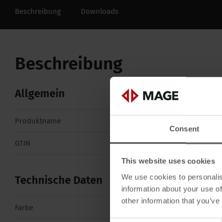
Beschreibung
Downloads
Beschreibung
Allgemein
Produktname
VentiTec 220 rot
Consent
GTIN
4260526959961
This website uses cookies
We use cookies to personalis
Technische Daten
information about your use of
other information that you’ve
Farbe
Rot