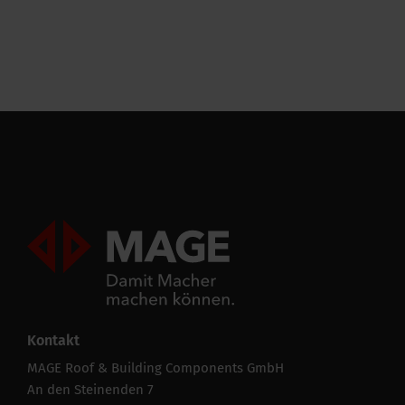
Verpackung / Verkaufsbreite
150 mm
Leistungsfähigkeit
CE string
-
Alle Spezifikationen ausblenden
Mageroof Logo Footer
Kontakt
MAGE Roof & Building Components GmbH
An den Steinenden 7