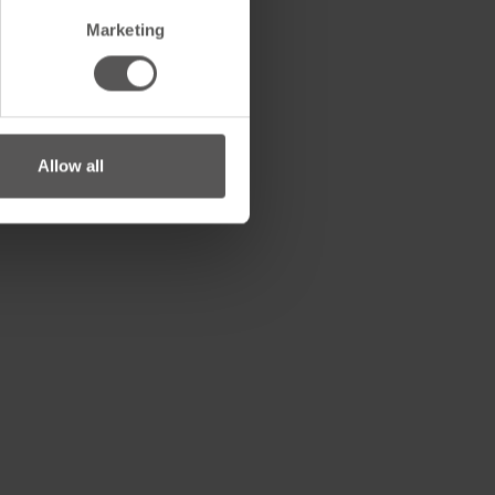
Marketing
Allow all
220 mm
0.75 kg
eit
Rolle
220 mm