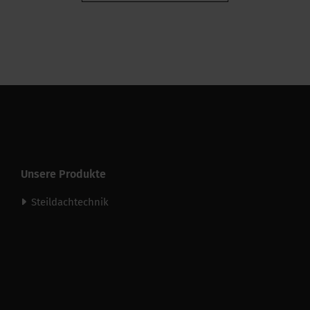
Verpackung / Verkaufshöhe
UV-Beständigkeit
Unsere Produkte
Steildachtechnik