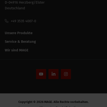
D-04916 Herzberg/Elster
Verpackung /
1030 mm
Deutschland
Verkaufslänge
+49 3535 4007-0
Verpackung /
560 mm
Verkaufshöhe
Unsere Produkte
Service & Beratung
Leistungsfähigkeit
CE string
Wir sind MAGE
-
UV-Beständigkeit
Alle Spezifikationen ausblenden
Copyright © 2026 MAGE. Alle Rechte vorbehalten.