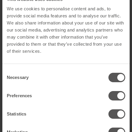
schwarz
We use cookies to personalise content and ads, to
provide social media features and to analyse our traffic.
GTIN
4260526959916
We also share information about your use of our site with
our social media, advertising and analytics partners who
Artikelart
Ridges
may combine it with other information that you’ve
provided to them or that they’ve collected from your use
Technische Daten
of their services.
Farbe
Schwarz
Consent
Material
PP
Necessary
Selection
Farbangabe
RAL 9004
Preferences
Alle technischen Daten anzeigen
Statistics
Downloads
Abmessungen