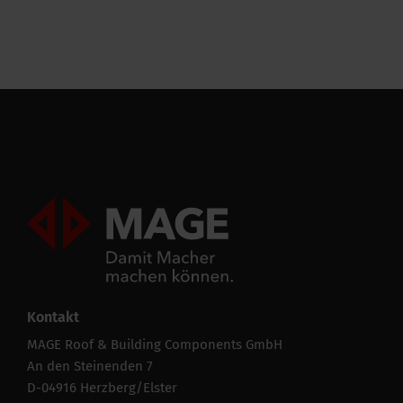
Leistungsfähigkeit
CE string
-
Alle Spezifikationen ausblenden
Mageroof Logo Footer
Kontakt
MAGE Roof & Building Components GmbH
An den Steinenden 7
D-04916 Herzberg/Elster