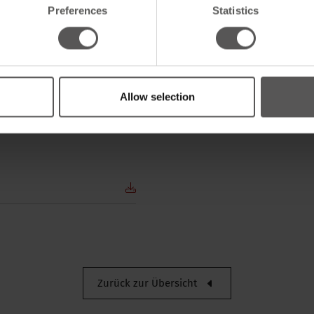
Preferences
Statistics
Allow selection
Breite
Nettogewicht
Verpackung der bestandeinh
Verpackung / Verkaufslänge
Zurück zur Übersicht
Verpackung / Verkaufshöhe