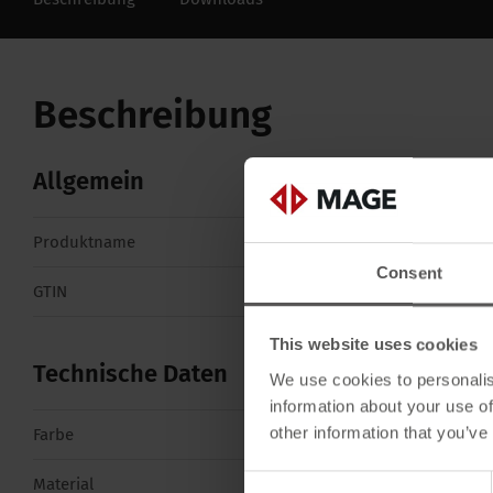
Beschreibung
Allgemein
Produktname
VarioVent 280 ro
Consent
GTIN
4260526959619
This website uses cookies
Technische Daten
We use cookies to personalis
information about your use of
other information that you’ve
Farbe
Rot
Consent
Material
ALU