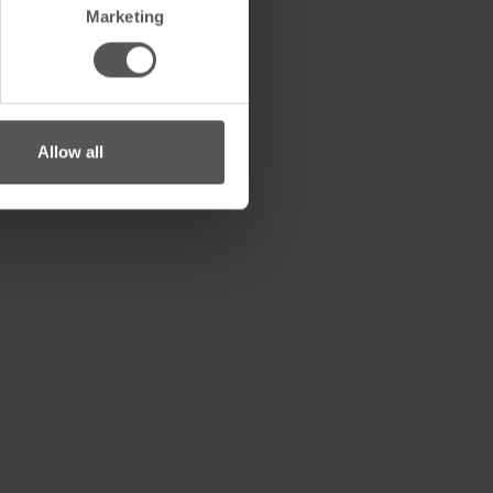
Marketing
Allow all
280 mm
0.9 kg
eit
Rolle
280 mm
150 mm