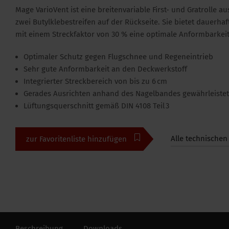
Mage VarioVent ist eine breitenvariable First- und Gratrolle
zwei Butylklebestreifen auf der Rückseite. Sie bietet dauerha
mit einem Streckfaktor von 30 % eine optimale Anformbarkeit
Optimaler Schutz gegen Flugschnee und Regeneintrieb
Sehr gute Anformbarkeit an den Deckwerkstoff
Integrierter Streckbereich von bis zu 6 cm
Gerades Ausrichten anhand des Nagelbandes gewährleistet
Lüftungsquerschnitt gemäß DIN 4108 Teil 3
Alle technischen
zur Favoritenliste hinzufügen
Beschreibung
Downloads