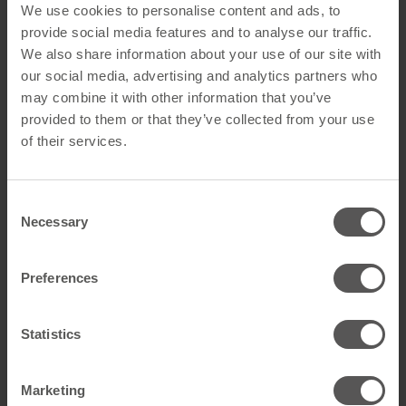
We use cookies to personalise content and ads, to
Allgemein
provide social media features and to analyse our traffic.
Produktname
First- und Gratnagel 230/40
We also share information about your use of our site with
our social media, advertising and analytics partners who
GTIN
4260526959893
may combine it with other information that you’ve
provided to them or that they’ve collected from your use
Artikelart
Ridge Hooks
of their services.
Technische Daten
Consent
Farbe
Materialfarbe
Necessary
Selection
Material
Stahl feuerverzinkt
Preferences
Alle technischen Daten anzeigen
Statistics
Downloads
Abmessungen
Marketing