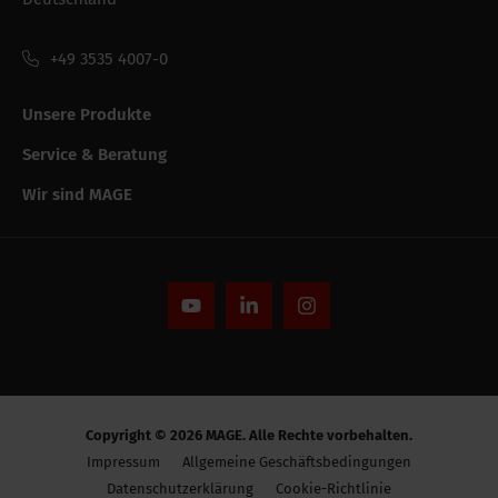
bestandeinheit
+49 3535 4007-0
Verpackung /
305 mm
Verkaufslänge
Unsere Produkte
Verpackung /
115 mm
Service & Beratung
Verkaufshöhe
Wir sind MAGE
Leistungsfähigkeit
CE string
-
Alle Spezifikationen ausblenden
Copyright © 2026 MAGE. Alle Rechte vorbehalten.
Impressum
Allgemeine Geschäftsbedingungen
Datenschutzerklärung
Cookie-Richtlinie