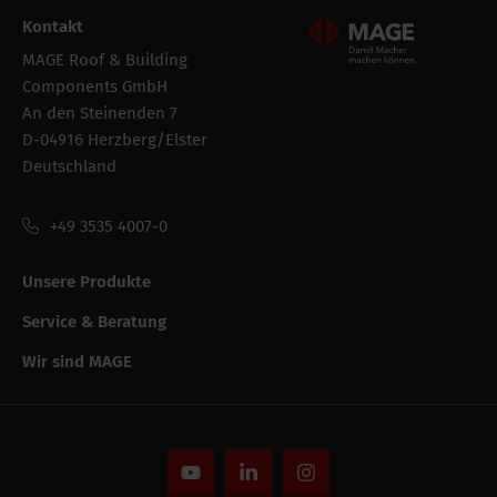
Kontakt
Verpackung /
170 mm
Mageroof Logo Footer
Verkaufsbreite
MAGE Roof & Building
Components GmbH
Verpackung der
Rolle
An den Steinenden 7
bestandeinheit
D-04916 Herzberg/Elster
Deutschland
Verpackung /
400 mm
Verkaufslänge
+49 3535 4007-0
Verpackung /
170 mm
Unsere Produkte
Verkaufshöhe
Service & Beratung
Leistungsfähigkeit
Wir sind MAGE
CE string
-
UV-Beständigkeit