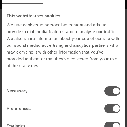
This website uses cookies
Beschreibung
We use cookies to personalise content and ads, to
provide social media features and to analyse our traffic.
Allgemein
We also share information about your use of our site with
our social media, advertising and analytics partners who
Produktname
Alu-Rolle MS 400 braun
may combine it with other information that you’ve
GTIN
4260526959596
provided to them or that they’ve collected from your use
of their services.
Artikelart
Ridges
Consent
Technische Daten
Necessary
Selection
Farbe
Braun
Preferences
Material
ALU
Farbangabe
RAL 8019
Statistics