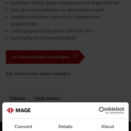
Optimaler Schutz gegen Flugschnee und Regeneintrieb
Sehr gute Anformbarkeit an den Deckwerkstoff
Gerades Ausrichten anhand des Nagelbandes
gewährleistet
Lüftungsquerschnitt gemäß DIN 4108 Teil 3
Dauerhafte UV-Farbbeständigkeit
zur Favoritenliste hinzufügen
Alle technischen Daten anzeigen
Bilder
Alle Medien
Consent
Details
About
Beschreibung
Downloads