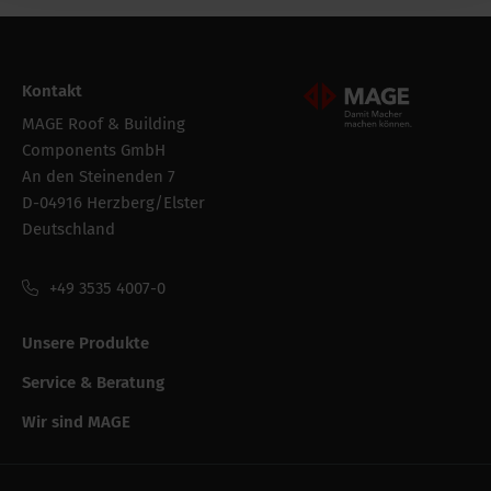
Bruttogewicht
7.8 kg
Verpackung /
250 mm
Kontakt
Verkaufsbreite
Mageroof Logo Footer
MAGE Roof & Building
Verpackung der
Folie
Components GmbH
bestandeinheit
An den Steinenden 7
D-04916 Herzberg/Elster
Verpackung /
800 mm
Deutschland
Verkaufslänge
+49 3535 4007-0
Verpackung /
60 mm
Verkaufshöhe
Unsere Produkte
Service & Beratung
Leistungsfähigkeit
CE string
Wir sind MAGE
-