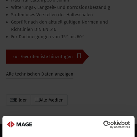
Flach für Lattung 30 x 50mm
Witterungs-, Langzeit- und Korrosionsbeständig
Stufenloses Verstellen der Halteschalen
Geprüft nach den aktuell gültigen Normen und
Richtlinien DIN EN 516
Für Dachneigungen von 15° bis 60°
zur Favoritenliste hinzufügen
Alle technischen Daten anzeigen
Bilder
Alle Medien
Beschreibung
Downloads