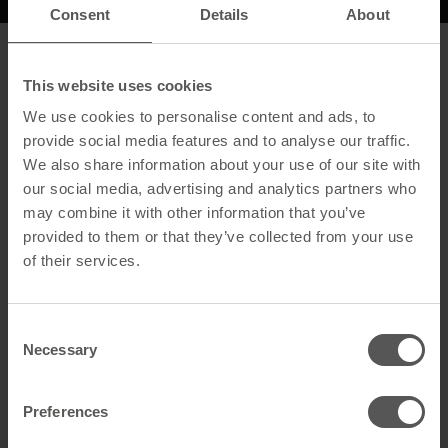
Consent
Details
About
Beschreibung
This website uses cookies
Allgemein
We use cookies to personalise content and ads, to
provide social media features and to analyse our traffic.
Produktname
Laufrosteinheit flach 800 rot
We also share information about your use of our site with
our social media, advertising and analytics partners who
GTIN
4260526953075
may combine it with other information that you’ve
provided to them or that they’ve collected from your use
Artikelart
Dachbegehung
of their services.
Technische Daten
Consent
Farbe
Rot
Necessary
Selection
Material
Stahl feuerverzinkt
Preferences
Farbangabe
RAL 8004