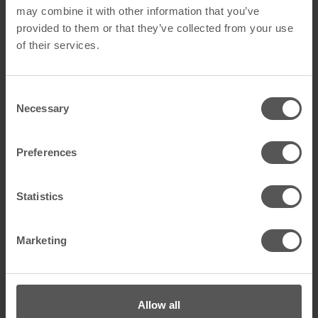
may combine it with other information that you’ve
Allgemein
provided to them or that they’ve collected from your use
of their services.
Produktname
FireSafe W2 schwarz
GTIN
4262556351517
Consent
Necessary
Artikelart
Folien
Selection
Technische Daten
Preferences
Farbe
Schwarz
Statistics
Material
E-Glasfasern
Marketing
Alle technischen Daten anzeigen
Abmessungen
Allow all
Zurück zur Übersicht