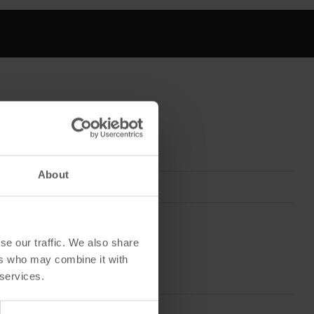
About
Folien
se our traffic. We also share
ers who may combine it with
 services.
TPU