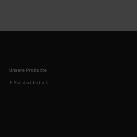
UV-Beständigkeit
Temperaturbeständigkeit (m
Unsere Produkte
Steildachtechnik