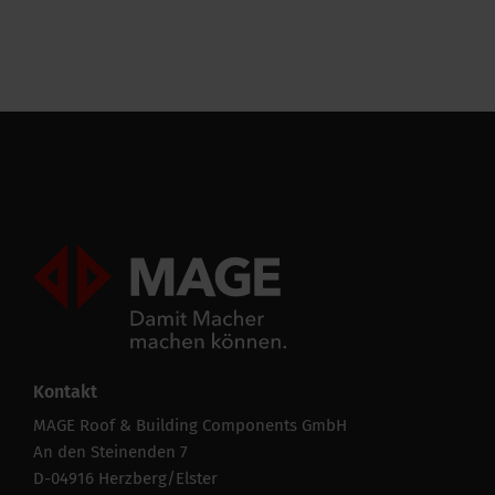
Leistungsfähigkeit
CE string
-
Temperaturbeständigkeit (min.)
-30 °C
Mageroof Logo Footer
Alle Spezifikationen ausblenden
Kontakt
MAGE Roof & Building Components GmbH
An den Steinenden 7
D-04916 Herzberg/Elster