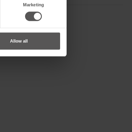
Marketing
Allow all
1.5 m / 1500 mm
14.28 kg
eit
Folie
1500 mm
173 mm