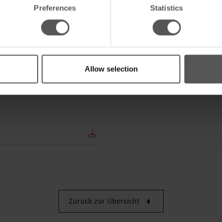
Preferences
Statistics
Allow selection
m
Breite
Nettogewicht
Verpackung der bestandeinh
Verpackung / Verkaufslänge
Zurück zur Übersicht
Verpackung / Verkaufshöhe