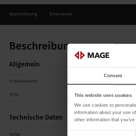
Beschreibung
Downloads
Beschreibung
Allgemein
Consent
Produktname
AirTex Safety ND
GTIN
4262556350176
This website uses cookies
We use cookies to personalis
information about your use of
Technische Daten
other information that you’ve
Consent
Farbe
Schwarz