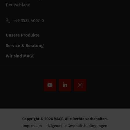
Deutschland
Bruttogewicht
2.57 kg
+49 3535 4007-0
Verpackung /
235 mm
Verkaufsbreite
Unsere Produkte
Verpackung der
Karton
Service & Beratung
bestandeinheit
Wir sind MAGE
Verpackung /
260 mm
Verkaufslänge
Verpackung /
200 mm
Verkaufshöhe
Leistungsfähigkeit
Copyright © 2026 MAGE. Alle Rechte vorbehalten.
CE string
-
Impressum
Allgemeine Geschäftsbedingungen