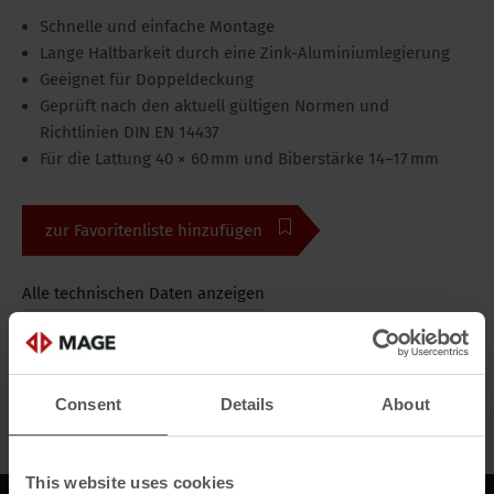
Schnelle und einfache Montage
Lange Haltbarkeit durch eine Zink-Aluminiumlegierung
Geeignet für Doppeldeckung
Geprüft nach den aktuell gültigen Normen und
Richtlinien DIN EN 14437
Für die Lattung 40 × 60 mm und Biberstärke 14–17 mm
zur Favoritenliste hinzufügen
Alle technischen Daten anzeigen
Bilder
Alle Medien
Consent
Details
About
This website uses cookies