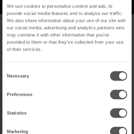
Beschreibung
We use cookies to personalise content and ads, to
provide social media features and to analyse our traffic.
We also share information about your use of our site with
Beschreibung
our social media, advertising and analytics partners who
may combine it with other information that you’ve
Allgemein
provided to them or that they’ve collected from your use
of their services.
Produktname
Seitenfalzklammer 415c/4
ZIAL
Consent
GTIN
4262556351098
Necessary
Selection
Artikelart
Hammer Clips
Preferences
Artikelnummer der
415 c04
Dachhaken
Statistics
Technische Daten
Marketing