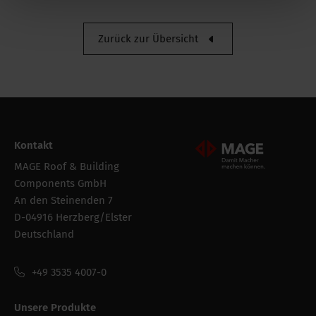
Zurück zur Übersicht
Logistik
Intrastat
39199080
Bruttogewicht
7.95 kg
Verpackung /
160 mm
Kontakt
Verkaufsbreite
Mageroof Logo Footer
MAGE Roof & Building
Verpackung der
Rolle
Components GmbH
bestandeinheit
An den Steinenden 7
D-04916 Herzberg/Elster
Verpackung /
450 mm
Deutschland
Verkaufslänge
+49 3535 4007-0
Verpackung /
160 mm
Verkaufshöhe
Unsere Produkte