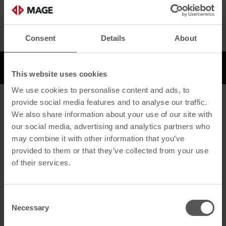
Bilder
Alle Medien
Consent
Details
About
Beschreibung
Downloads
This website uses cookies
We use cookies to personalise content and ads, to
provide social media features and to analyse our traffic.
Beschreibung
We also share information about your use of our site with
our social media, advertising and analytics partners who
Allgemein
may combine it with other information that you’ve
Produktname
Flex Polyform 450mm x 5m
provided to them or that they’ve collected from your use
braun
of their services.
GTIN
4260526955437
Consent
Artikelart
Bleifreie Abdeckung
Necessary
Selection