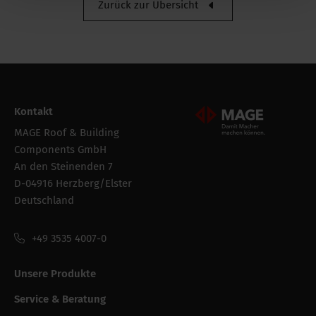
Zurück zur Übersicht
Logistik
Intrastat
76169990
Bruttogewicht
2.3 kg
Verpackung /
155 mm
Kontakt
Verkaufsbreite
Mageroof Logo Footer
MAGE Roof & Building
Verpackung der
Rolle
Components GmbH
bestandeinheit
An den Steinenden 7
D-04916 Herzberg/Elster
Verpackung /
280 mm
Deutschland
Verkaufslänge
+49 3535 4007-0
Verpackung /
155 mm
Verkaufshöhe
Unsere Produkte
Service & Beratung
Leistungsfähigkeit