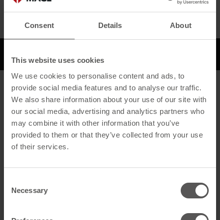
Consent
Details
About
Beschreibung
Downloads
This website uses cookies
We use cookies to personalise content and ads, to
provide social media features and to analyse our traffic.
Beschreibung
We also share information about your use of our site with
our social media, advertising and analytics partners who
Allgemein
may combine it with other information that you’ve
Produktname
Flex Alu F2 280mm x 5m braun
provided to them or that they’ve collected from your use
of their services.
GTIN
4260526955581
Artikelart
Bleifreie Abdeckung
Consent
Necessary
Selection
Technische Daten