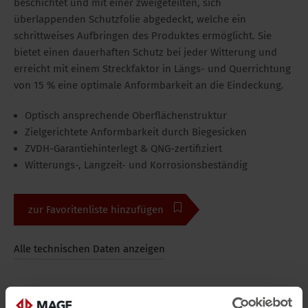
beschichtet und mit einer zweigeteilten, sich
überlappenden Schutzfolie abgedeckt, welche ein
schrittweises Aufbringen des Produktes ermöglicht. Sie
bietet einen dauerhaften Schutz bei jeder Witterung und
erreicht mit einem Streckfaktor in Längs- und Querrichtung
von 15 % eine optimale Anformbarkeit an die Eindeckung.
Optisch ansprechende Oberflächenstruktur
Zielgerichtete Anformbarkeit durch Biegesicken
ZVDH-Garantiehinterlegt & QNG-zertifiziert
Witterungs-, Langzeit- und Korrosionsbeständig
zur Favoritenliste hinzufügen
Alle technischen Daten anzeigen
Bilder
Alle Medien