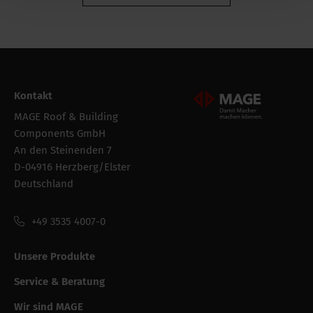
Intrastat
79050000
Bruttogewicht
1.2 kg
Verpackung /
145 mm
Kontakt
Verkaufsbreite
Mageroof Logo Footer
MAGE Roof & Building
Verpackung der
Rolle
Components GmbH
bestandeinheit
An den Steinenden 7
D-04916 Herzberg/Elster
Verpackung /
140 mm
Deutschland
Verkaufslänge
+49 3535 4007-0
Verpackung /
145 mm
Verkaufshöhe
Unsere Produkte
Service & Beratung
Leistungsfähigkeit
CE string
Wir sind MAGE
-