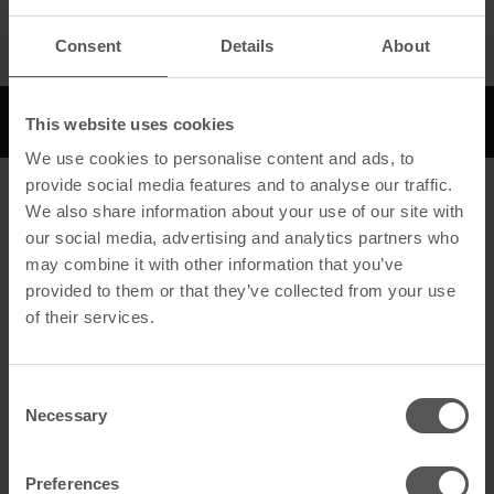
Consent
Details
About
Beschreibung
Downloads
This website uses cookies
We use cookies to personalise content and ads, to
provide social media features and to analyse our traffic.
Beschreibung
We also share information about your use of our site with
our social media, advertising and analytics partners who
Allgemein
may combine it with other information that you’ve
provided to them or that they’ve collected from your use
Produktname
Anschlussschürze Zink
of their services.
140mm x 5m
GTIN
4260526959336
Consent
Necessary
Selection
Artikelart
Bleifreie Abdeckung
Preferences
Technische Daten