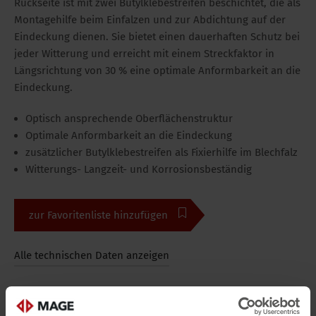
Rückseite ist mit zwei Butylklebestreifen beschichtet, die als
Montagehilfe beim Einfalzen und zur Abdichtung auf der
Eindeckung dienen. Sie bietet einen dauerhaften Schutz bei
jeder Witterung und erreicht mit einem Streckfaktor in
Längsrichtung von 30 % eine optimale Anformbarkeit an die
Eindeckung.
Optisch ansprechende Oberflächenstruktur
Optimale Anformbarkeit an die Eindeckung
zusätzlicher Butylklebestreifen als Fixierhilfe im Blechfalz
Witterungs- Langzeit- und Korrosionsbeständig
zur Favoritenliste hinzufügen
Alle technischen Daten anzeigen
Bilder
Alle Medien