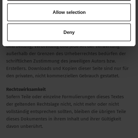
Die Betreiber der Seiten sind bemüht, stets die
Urheberrechte anderer zu beachten bzw. auf selbst erstellte
Allow selection
sowie lizenzfreie Werke zurückzugreifen. Die durch die
Seitenbetreiber erstellten Inhalte und Werke auf diesen
Seiten unterliegen dem deutschen Urheberrecht. Beiträge
Deny
Dritter sind als solche gekennzeichnet. Die Vervielfältigung,
Bearbeitung, Verbreitung und jede Art der Verwertung
außerhalb der Grenzen des Urheberrechtes bedürfen der
schriftlichen Zustimmung des jeweiligen Autors bzw.
Erstellers. Downloads und Kopien dieser Seite sind nur für
den privaten, nicht kommerziellen Gebrauch gestattet.
Rechtswirksamkeit
Sofern Teile oder einzelne Formulierungen dieses Textes
der geltenden Rechtslage nicht, nicht mehr oder nicht
vollständig entsprechen sollten, bleiben die übrigen Teile
dieses Dokumentes in ihrem Inhalt und ihrer Gültigkeit
davon unberührt.