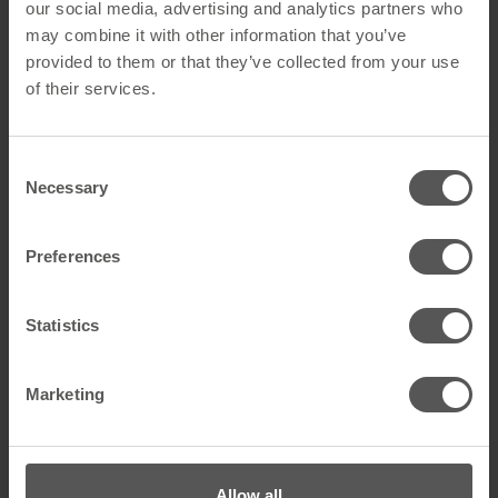
our social media, advertising and analytics partners who
• Begeisterungsfähigkeit, Kundenorientierung und
may combine it with other information that you’ve
Kommunikationsstärke
provided to them or that they’ve collected from your use
of their services.
• Hohe Reisebereitschaft innerhalb des Einsatzgebietes
• Professioneller Umgang mit MS-Office, CRM- und weiteren
Consent
EDV-Systemen
Necessary
Selection
• Sehr gute Deutschkenntnisse in Wort und Schrift
Preferences
• Strukturierte und selbständige Arbeitsweise
• Teamfähigkeit, Zuverlässigkeit, Belastbarkeit und
Statistics
Verantwortungsbereitschaft
Marketing
Wir bieten:
• Unbefristete Festanstellung in Vollzeit
Allow all