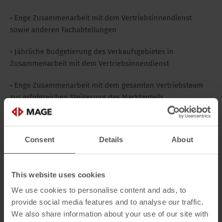
• Enge Zusammenarbeit mit dem Vertriebsinnendienst
sowie anderen Fachabteilungen
• Jährliche Budgetierung des Verkaufsgebietes in
Zusammenarbeit mit dem Vertriebsinnendienst
• Enge Zusammenarbeit mit dem gesamten Vertriebsteam
zur erfolgreichen Steigerung des Marktanteils
Consent
Details
About
Ihr Profil
• Abgeschlossene technische oder kaufmännische
Ausbildung
This website uses cookies
We use cookies to personalise content and ads, to
• Idealerweise mehrjährige Vertriebserfahrung in der
provide social media features and to analyse our traffic.
Baubranche
We also share information about your use of our site with