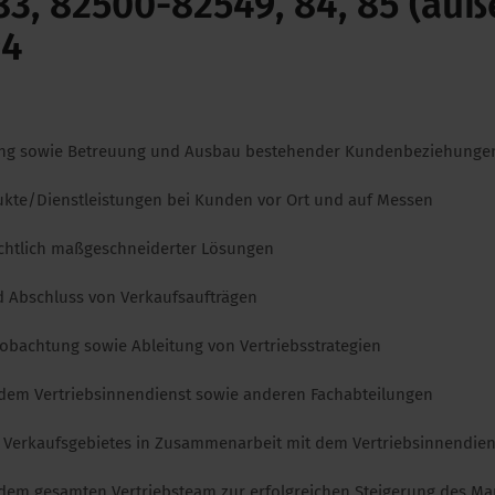
 83, 82500-82549, 84, 85 (au
94
ng sowie Betreuung und Ausbau bestehender Kundenbeziehunge
ukte/Dienstleistungen bei Kunden vor Ort und auf Messen
ichtlich maßgeschneiderter Lösungen
d Abschluss von Verkaufsaufträgen
obachtung sowie Ableitung von Vertriebsstrategien
dem Vertriebsinnendienst sowie anderen Fachabteilungen
s Verkaufsgebietes in Zusammenarbeit mit dem Vertriebsinnendien
em gesamten Vertriebsteam zur erfolgreichen Steigerung des Mar