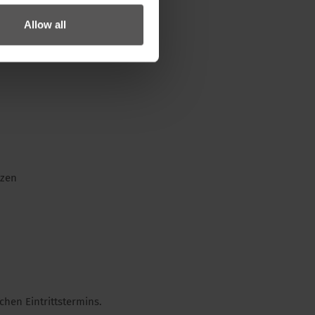
Allow all
tzen
hen Eintrittstermins.