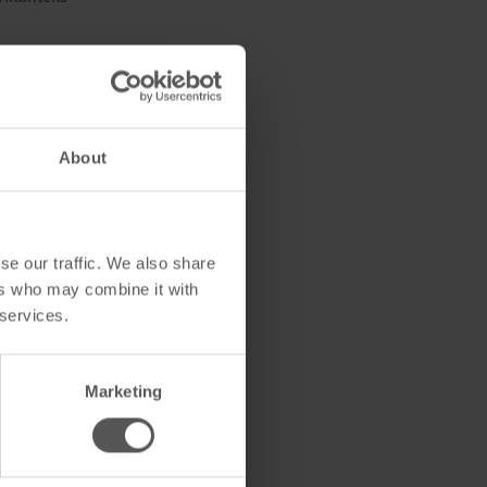
About
se our traffic. We also share
ers who may combine it with
 services.
Marketing