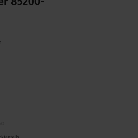
ßer 85200-
n
st
ktanteils