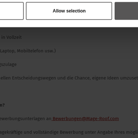
Allow selection
in Vollzeit
(Laptop, Mobiltelefon usw.)
lgszulage
hnellen Entscheidungswegen und die Chance, eigene Ideen umzuse
en?
 Bewerbungsunterlagen an
Bewerbungen@Mage-Roof.com
sagekräftige und vollständige Bewerbung unter Angabe Ihres möglic