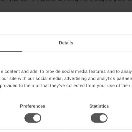
e oder kaufmännische Ausbildung
Details
Vertriebserfahrung in der Baubranche
Kundenorientierung und Kommunikationsstärke
e content and ads, to provide social media features and to analy
erhalb des Einsatzgebietes
 our site with our social media, advertising and analytics partn
 provided to them or that they’ve collected from your use of their
it MS-Office, CRM- und weiteren EDV-Systemen
e in Wort und Schrift
Preferences
Statistics
dige Arbeitsweise
keit, Belastbarkeit und Verantwortungsbereitschaft