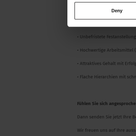
Deny
Wir bieten:
• Unbefristete Festanstellung 
• Hochwertige Arbeitsmittel 
• Attraktives Gehalt mit Erfo
• Flache Hierarchien mit sc
Fühlen Sie sich angesproch
Dann senden Sie jetzt Ihre
Wir freuen uns auf Ihre aus