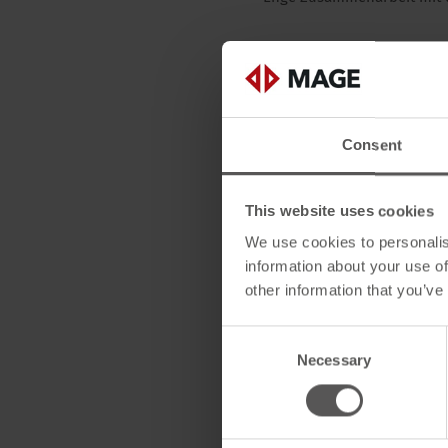
Ihr Profil
• Abgeschlossene technisch
Consent
• Idealerweise mehrjährige 
This website uses cookies
• Begeisterungsfähigkeit, 
We use cookies to personalis
• Hohe Reisebereitschaft inn
information about your use of
other information that you’ve
• Professioneller Umgang m
Consent
• Sehr gute Deutschkenntniss
Necessary
Selection
• Strukturierte und selbstän
• Teamfähigkeit, Zuverlässig