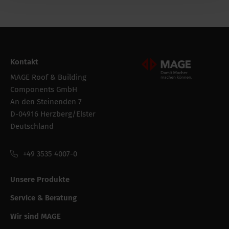
Intrastat
73089098
Verpackung der
Folie
bestandeinheit
Kontakt
Verpackung /
980 mm
Mageroof Logo Footer
Verkaufslänge
MAGE Roof & Building
Components GmbH
Verpackung /
35 mm
An den Steinenden 7
Verkaufshöhe
D-04916 Herzberg/Elster
Deutschland
Anzahl pro Verpackung
2
+49 3535 4007-0
Bruttogewicht
1.2 kg
Verpackung /
330 mm
Unsere Produkte
Verkaufsbreite
Service & Beratung
Wir sind MAGE
Leistungsfähigkeit