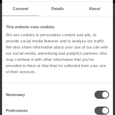
Consent
Details
About
Beschreibung
This website uses cookies
Allgemein
We use cookies to personalise content and ads, to
Produktname
Sicherheitsdachhaken zum
provide social media features and to analyse our traffic.
Einhängen TYP A
We also share information about your use of our site with
anthrazitgrau
our social media, advertising and analytics partners who
may combine it with other information that you’ve
GTIN
4262556350626
provided to them or that they’ve collected from your use
Artikelart
Dachbegehung
of their services.
Technische Daten
Consent
Necessary
Farbe
Anthrazit
Selection
Material
Stahl feuerverzinkt
Preferences