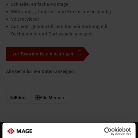
Schnelle, einfache Montage
Witterungs-, Langzeit- und Korrosionsbeständig
Voll recylebar
Auf jeder gebräuchlichen Dacheindeckung mit
Dachpannen und Dachziegeln geeignet
zur Favoritenliste hinzufügen
Alle technischen Daten anzeigen
Bilder
Alle Medien
Beschreibung
Downloads